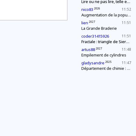
Lire ou ne pas lire, telle est (à nouveau) la question
2026
nico83
11:52
Augmentation de la population
2027
lien
11:51
La Grande Braderie
coder31415926
11:51
Fractale : triangle de Sierpinski
2027
artus88
11:48
Empilement de cylindres
2025
gladysandre
11:47
Département de chimie : mélange explosif