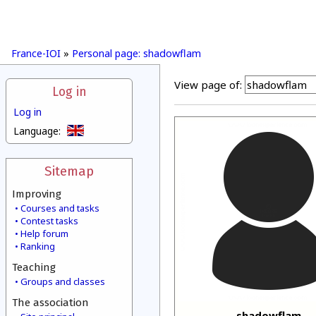
France-IOI
»
Personal page: shadowflam
View page of:
Log in
Log in
Language:
Sitemap
Improving
Courses and tasks
Contest tasks
Help forum
Ranking
Teaching
Groups and classes
The association
shadowflam