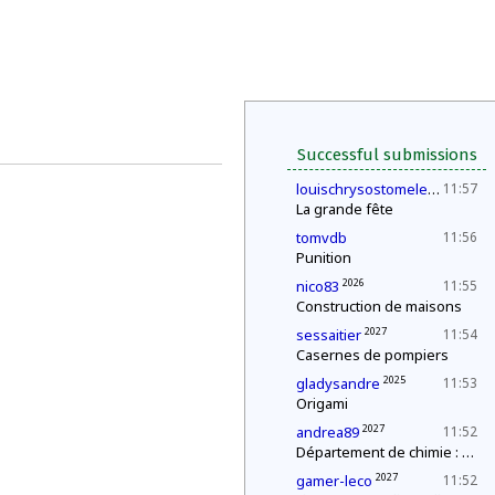
Successful submissions
202
louischrysostomelegueult
11:57
La grande fête
tomvdb
11:56
Punition
2026
nico83
11:55
Construction de maisons
2027
sessaitier
11:54
Casernes de pompiers
2025
gladysandre
11:53
Origami
2027
andrea89
11:52
Département de chimie : mélange explosif
2027
gamer-leco
11:52