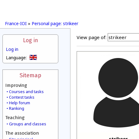
France-IOI
»
Personal page: strikeer
View page of:
Log in
Log in
Language:
Sitemap
Improving
Courses and tasks
Contest tasks
Help forum
Ranking
Teaching
Groups and classes
The association
strikeer