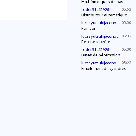
Mathématiques de base
coder31415926
05:53
Distributeur automatique
2030
lucasyutsukijacono
05:50
Punition
2030
lucasyutsukijacono
05:37
Recette secrète
coder31415926
05:30
Dates de péremption
2030
lucasyutsukijacono
05:22
Empilement de cylindres