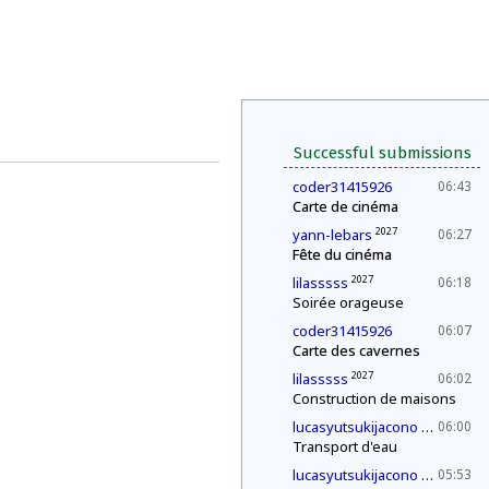
Successful submissions
coder31415926
06:43
Carte de cinéma
2027
yann-lebars
06:27
Fête du cinéma
2027
lilasssss
06:18
Soirée orageuse
coder31415926
06:07
Carte des cavernes
2027
lilasssss
06:02
Construction de maisons
2030
lucasyutsukijacono
06:00
Transport d'eau
2030
lucasyutsukijacono
05:53