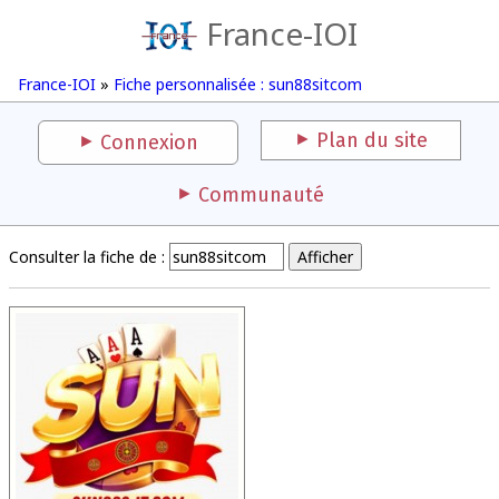
France-IOI
France-IOI
»
Fiche personnalisée : sun88sitcom
Plan du site
Connexion
Communauté
Consulter la fiche de :