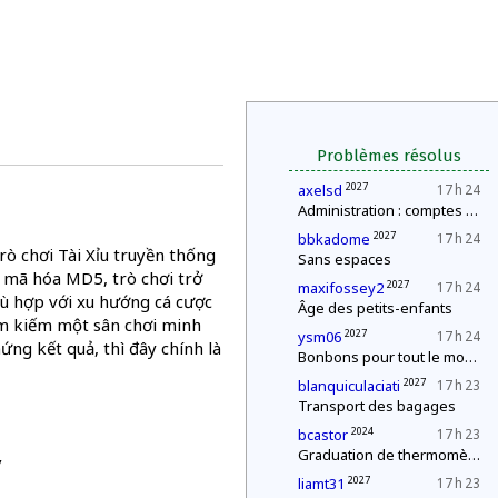
Problèmes résolus
2027
axelsd
17 h 24
Administration : comptes annuels
2027
bbkadome
17 h 24
rò chơi Tài Xỉu truyền thống
Sans espaces
 mã hóa MD5, trò chơi trở
2027
maxifossey2
17 h 24
hù hợp với xu hướng cá cược
Âge des petits-enfants
ìm kiếm một sân chơi minh
2027
ysm06
17 h 24
ứng kết quả, thì đây chính là
Bonbons pour tout le monde !
2027
blanquiculaciati
17 h 23
Transport des bagages
2024
bcastor
17 h 23
Graduation de thermomètres
/
2027
liamt31
17 h 23