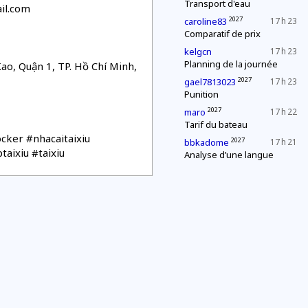
Transport d'eau
il.com
2027
caroline83
17 h 23
Comparatif de prix
kelgcn
17 h 23
Planning de la journée
ao, Quận 1, TP. Hồ Chí Minh,
2027
gael7813023
17 h 23
Punition
2027
maro
17 h 22
Tarif du bateau
cker #nhacaitaixiu
2027
bbkadome
17 h 21
aixiu #taixiu
Analyse d’une langue