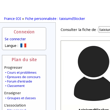
France-IOI
»
Fiche personnalisée : taixiumd5locker
Consulter la fiche de :
Connexion
Se connecter
Langue :
Plan du site
Progresser
Cours et problèmes
Épreuves de concours
Forum d'entraide
Classement
Enseigner
Groupes et classes
L'association
taixiumd5locker