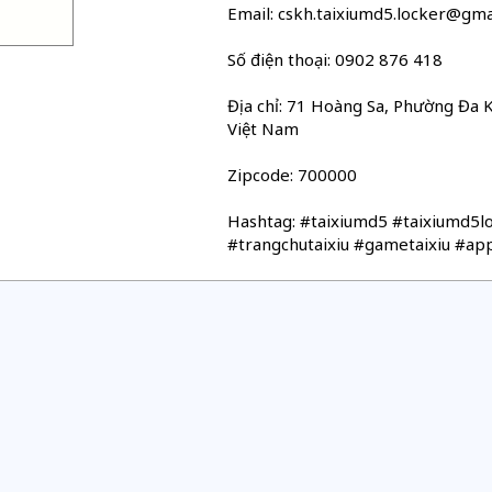
Email: cskh.taixiumd5.locker@gma
Số điện thoại: 0902 876 418
Địa chỉ: 71 Hoàng Sa, Phường Đa K
Việt Nam
Zipcode: 700000
Hashtag: #taixiumd5 #taixiumd5lo
#trangchutaixiu #gametaixiu #appt