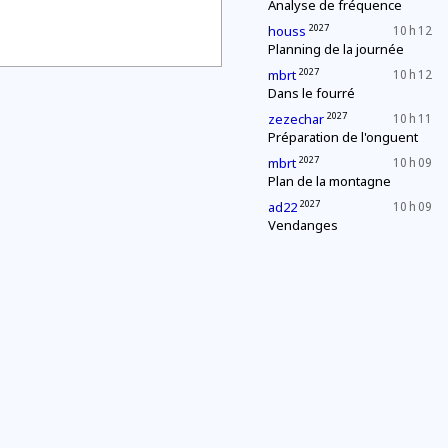
Analyse de fréquence
2027
houss
10 h 12
Planning de la journée
2027
mbrt
10 h 12
Dans le fourré
2027
zezechar
10 h 11
Préparation de l'onguent
2027
mbrt
10 h 09
Plan de la montagne
2027
ad22
10 h 09
Vendanges