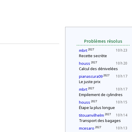
Problèmes résolus
2027
mbrt
10 h 23
Recette secrète
2027
houss
10 h 20
Calcul des dénivelées
2027
pianascura09
10 h 17
Le juste prix
2027
mbrt
10 h 17
Empilement de cylindres
2027
houss
10 h 15
Étape la plus longue
2027
titouanvilhelm
10 h 14
Transport des bagages
2027
mcesaro
10 h 13