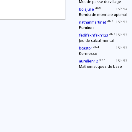
Mot de passe du village
2029
boisjulie
15 h 54
Rendu de monnaie optimal
2027
nathanmartinet
15 h 53
Punition
2027
fedifakhfakh123
15 h 53
Jeu de calcul mental
2024
bcastor
15 h 53
Kermesse
2027
aurelien12
15 h 53
Mathématiques de base