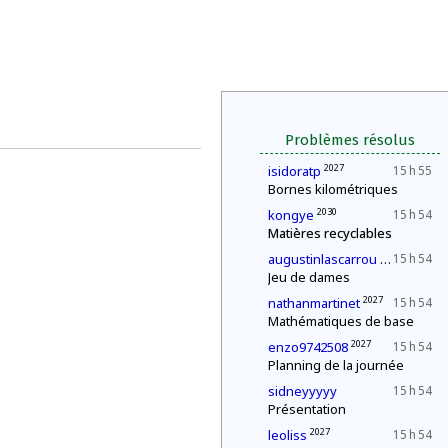
Problèmes résolus
2027
isidoratp
15 h 55
Bornes kilométriques
2030
kongye
15 h 54
Matières recyclables
2027
augustinlascarrou
15 h 54
Jeu de dames
2027
nathanmartinet
15 h 54
Mathématiques de base
2027
enzo9742508
15 h 54
Planning de la journée
sidneyyyyy
15 h 54
Présentation
2027
leoliss
15 h 54