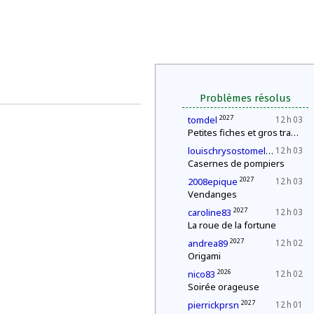
Problèmes résolus
2027
tomdel
12 h 03
Petites fiches et gros travail
202
louischrysostomelegueult
12 h 03
Casernes de pompiers
2027
2008epique
12 h 03
Vendanges
2027
caroline83
12 h 03
La roue de la fortune
2027
andrea89
12 h 02
Origami
2026
nico83
12 h 02
Soirée orageuse
2027
pierrickprsn
12 h 01