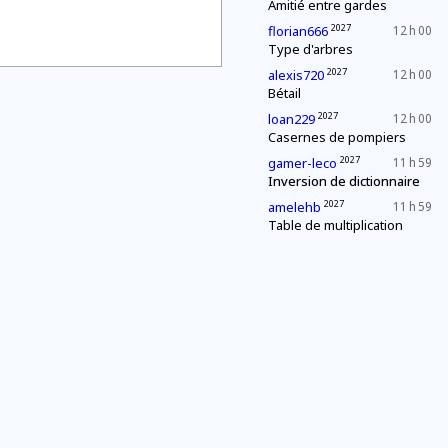
Amitié entre gardes
2027
florian666
12 h 00
Type d'arbres
2027
alexis720
12 h 00
Bétail
2027
loan229
12 h 00
Casernes de pompiers
2027
gamer-leco
11 h 59
Inversion de dictionnaire
2027
amelehb
11 h 59
Table de multiplication