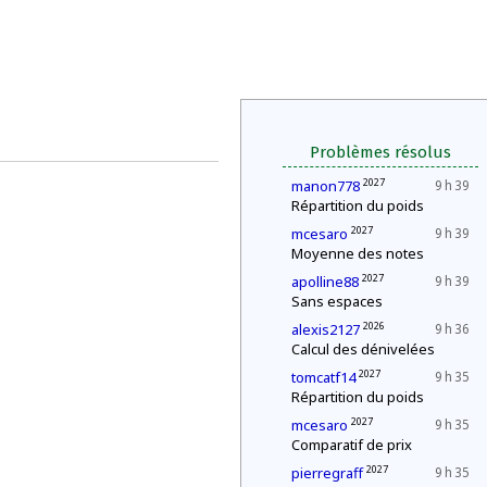
Problèmes résolus
2027
manon778
9 h 39
Répartition du poids
2027
mcesaro
9 h 39
Moyenne des notes
2027
apolline88
9 h 39
Sans espaces
2026
alexis2127
9 h 36
Calcul des dénivelées
2027
tomcatf14
9 h 35
Répartition du poids
2027
mcesaro
9 h 35
Comparatif de prix
2027
pierregraff
9 h 35