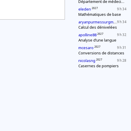
Département de médecine : contrôle d'une épidémie
2027
eleden
9 h 34
Mathématiques de base
202
aryanpurmessurgmailcom
9 h 34
Calcul des dénivelées
2027
apolline88
9 h 32
Analyse d’une langue
2027
mcesaro
9 h 31
Conversions de distances
2027
nicolasng
9 h 28
Casernes de pompiers