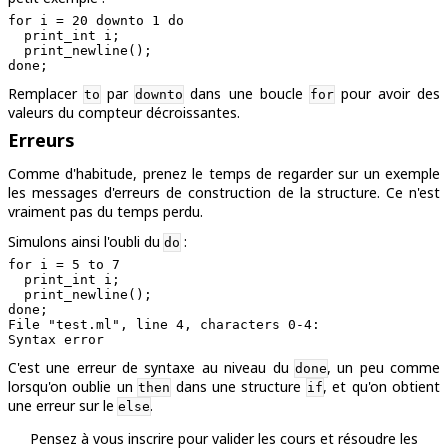
for i = 20 downto 1 do

  print_int i;

  print_newline();

Remplacer
par
dans une boucle
pour avoir des
to
downto
for
valeurs du compteur décroissantes.
Erreurs
Comme d'habitude, prenez le temps de regarder sur un exemple
les messages d'erreurs de construction de la structure. Ce n'est
vraiment pas du temps perdu.
Simulons ainsi l'oubli du
:
do
for i = 5 to 7

  print_int i;

  print_newline();

File "test.ml", line 4, characters 0-4:

C'est une erreur de syntaxe au niveau du
, un peu comme
done
lorsqu'on oublie un
dans une structure
, et qu'on obtient
then
if
une erreur sur le
.
else
Pensez à vous inscrire pour valider les cours et résoudre les