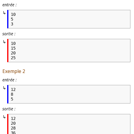
entrée :
10

5

3
sortie :
10

15

20

25
Exemple 2
entrée :
12

8

5
sortie :
12

20

28

36
