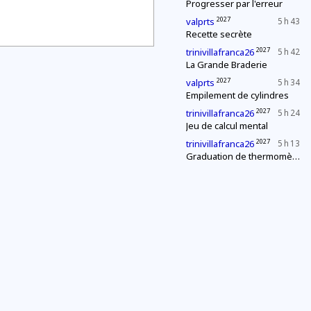
Progresser par l'erreur
2027
valprts
5 h 43
Recette secrète
2027
trinivillafranca26
5 h 42
La Grande Braderie
2027
valprts
5 h 34
Empilement de cylindres
2027
trinivillafranca26
5 h 24
Jeu de calcul mental
2027
trinivillafranca26
5 h 13
Graduation de thermomètres