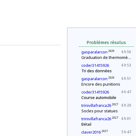
Problèmes résolus
2029
gasparalarcon
6 h 56
Graduation de thermomètres
coder31415926
6 h 53
Tri des données
2029
gasparalarcon
6 h 51
Encore des punitions
coder31415926
6 h 47
Course automobile
2027
trinivillafranca26
6 h 20
Socles pour statues
2027
trinivillafranca26
6 h 01
Bétail
2027
claver2016
5 h 47