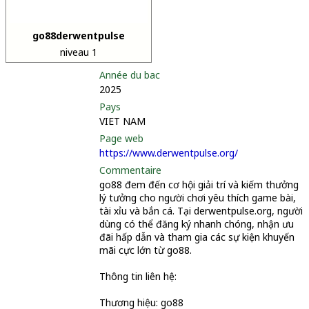
go88derwentpulse
niveau 1
Année du bac
2025
Pays
VIET NAM
Page web
https://www.derwentpulse.org/
Commentaire
go88 đem đến cơ hội giải trí và kiếm thưởng
lý tưởng cho người chơi yêu thích game bài,
tài xỉu và bắn cá. Tại derwentpulse.org, người
dùng có thể đăng ký nhanh chóng, nhận ưu
đãi hấp dẫn và tham gia các sự kiện khuyến
mãi cực lớn từ go88.
Thông tin liên hệ:
Thương hiệu: go88