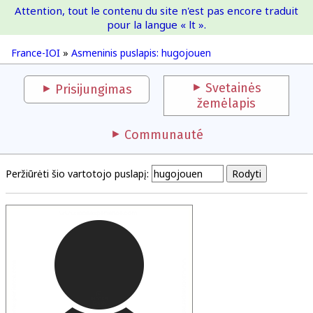
Attention, tout le contenu du site n'est pas encore traduit
France-IOI
pour la langue « lt ».
France-IOI
»
Asmeninis puslapis: hugojouen
Svetainės
Prisijungimas
žemėlapis
Communauté
Peržiūrėti šio vartotojo puslapį: