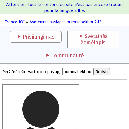
Attention, tout le contenu du site n'est pas encore traduit
France-IOI
pour la langue « lt ».
France-IOI
»
Asmeninis puslapis: oumniabekhou242
Svetainės
Prisijungimas
žemėlapis
Communauté
Peržiūrėti šio vartotojo puslapį: