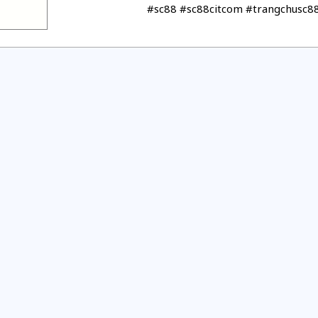
#sc88 #sc88citcom #trangchusc88