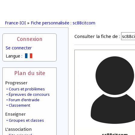
France-IOI
»
Fiche personnalisée : sc88citcom
Consulter la fiche de :
Connexion
Se connecter
Langue :
Plan du site
Progresser
Cours et problèmes
Épreuves de concours
Forum d'entraide
Classement
Enseigner
Groupes et classes
L'association
sc88citcom