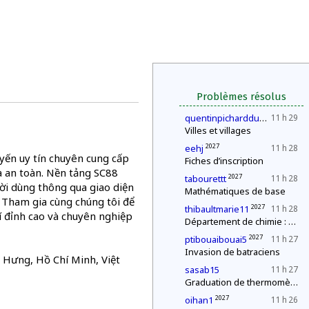
Problèmes résolus
2027
quentinpicharddu35
11 h 29
Villes et villages
2027
eehj
11 h 28
uyến uy tín chuyên cung cấp
Fiches d’inscription
à an toàn. Nền tảng SC88
2027
tabourettt
11 h 28
ười dùng thông qua giao diện
Mathématiques de base
. Tham gia cùng chúng tôi để
2027
thibaultmarie11
11 h 28
í đỉnh cao và chuyên nghiệp
Département de chimie : mélange explosif
2027
ptibouaibouai5
11 h 27
Invasion de batraciens
n Hưng, Hồ Chí Minh, Việt
sasab15
11 h 27
Graduation de thermomètres
2027
oihan1
11 h 26