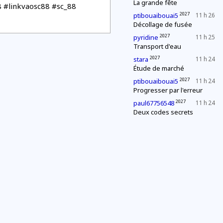
La grande fête
 #linkvaosc88 #sc_88
2027
ptibouaibouai5
11 h 26
Décollage de fusée
2027
pyridine
11 h 25
Transport d'eau
2027
stara
11 h 24
Étude de marché
2027
ptibouaibouai5
11 h 24
Progresser par l'erreur
2027
paul67756548
11 h 24
Deux codes secrets