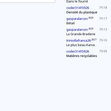
Dans le fourré
coder31415926
7 h 18
Densité du plastique
2029
gasparalarcon
7 h 17
Bétail
2029
gasparalarcon
7 h 13
La Grande Braderie
2027
trinivillafranca26
7 h 10
Le plus beau Karva
coder31415926
7 h 09
Matières recyclables