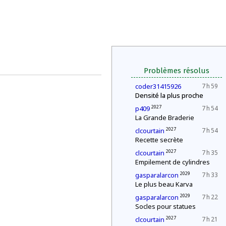
Problèmes résolus
coder31415926
7 h 59
Densité la plus proche
2027
p409
7 h 54
La Grande Braderie
2027
clcourtain
7 h 54
Recette secrète
2027
clcourtain
7 h 35
Empilement de cylindres
2029
gasparalarcon
7 h 33
Le plus beau Karva
2029
gasparalarcon
7 h 22
Socles pour statues
2027
clcourtain
7 h 21