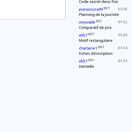
Code secret deux fois
2027
pianascura09
9 h 06
Planning de la journée
2027
mimo666
9 h 02
Comparatif de prix
2027
eli57
9 h 00
Motif rectangulaire
2027
charlaine1
8 h 54
Fiches d’inscription
2027
eli57
8 h 53
Dentelle