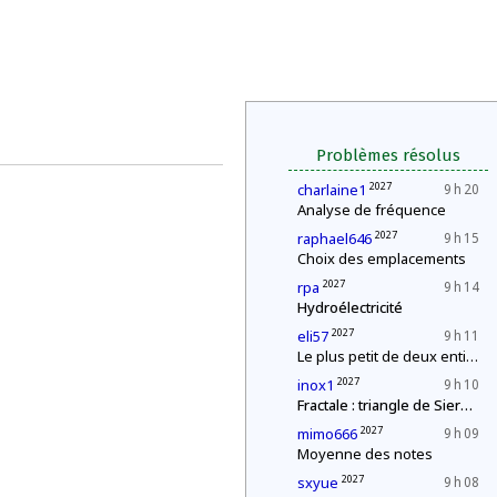
Problèmes résolus
2027
charlaine1
9 h 20
Analyse de fréquence
2027
raphael646
9 h 15
Choix des emplacements
2027
rpa
9 h 14
Hydroélectricité
2027
eli57
9 h 11
Le plus petit de deux entiers
2027
inox1
9 h 10
Fractale : triangle de Sierpinski
2027
mimo666
9 h 09
Moyenne des notes
2027
sxyue
9 h 08