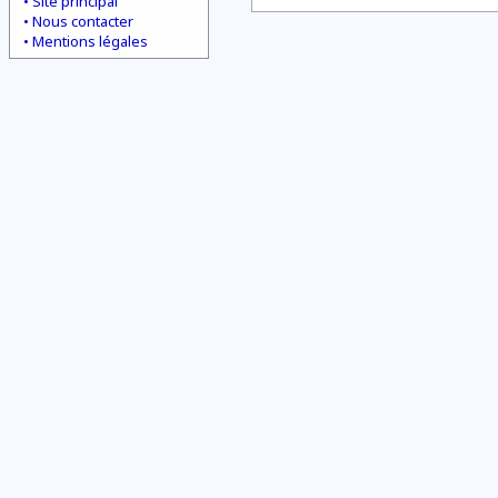
Site principal
Nous contacter
Mentions légales