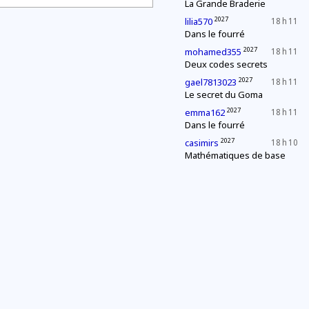
La Grande Braderie
2027
lilia570
18 h 11
Dans le fourré
2027
mohamed355
18 h 11
Deux codes secrets
2027
gael7813023
18 h 11
Le secret du Goma
2027
emma162
18 h 11
Dans le fourré
2027
casimirs
18 h 10
Mathématiques de base