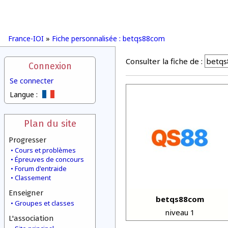
France-IOI
»
Fiche personnalisée : betqs88com
Consulter la fiche de :
Connexion
Se connecter
Langue :
Plan du site
Progresser
Cours et problèmes
Épreuves de concours
Forum d'entraide
Classement
Enseigner
betqs88com
Groupes et classes
niveau 1
L'association