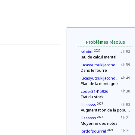
Problèmes résolus
2027
srhdidi
5 h 02
Jeu de calcul mental
2030
lucasyutsukijacono
4 h 59
Dans le fourré
2030
lucasyutsukijacono
4 h 49
Plan de la montagne
coder31415926
4 h 30
État du stock
2027
lilasssss
4 h 03
Augmentation de la population
2027
lilasssss
3 h 21
Moyenne des notes
2029
lordofsquirrel
3 h 21