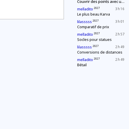
Couvrir des points avec un segment de longueur fixe
2027
melladito
3 h 16
Le plus beau Karva
2027
lilasssss
3 h 01
Comparatif de prix
2027
melladito
2 h 57
Socles pour statues
2027
lilasssss
2 h 49
Conversions de distances
2027
melladito
2 h 49
Bétail