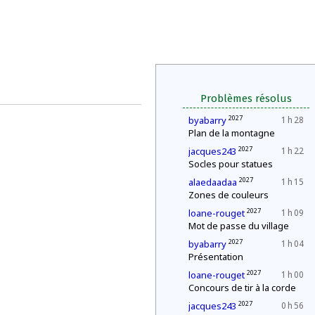
Problèmes résolus
2027
byabarry
1 h 28
Plan de la montagne
2027
jacques243
1 h 22
Socles pour statues
2027
alaedaadaa
1 h 15
Zones de couleurs
2027
loane-rouget
1 h 09
Mot de passe du village
2027
byabarry
1 h 04
Présentation
2027
loane-rouget
1 h 00
Concours de tir à la corde
2027
jacques243
0 h 56