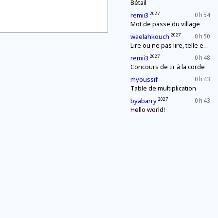
Bétail
2027
remii3
0 h 54
Mot de passe du village
2027
waelahkouch
0 h 50
Lire ou ne pas lire, telle est la question
2027
remii3
0 h 48
Concours de tir à la corde
myoussif
0 h 43
Table de multiplication
2027
byabarry
0 h 43
Hello world!