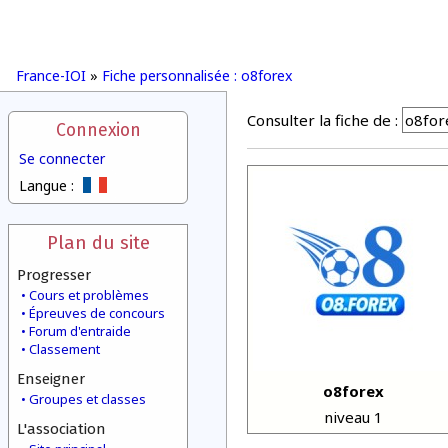
France-IOI
»
Fiche personnalisée : o8forex
Consulter la fiche de :
Connexion
Se connecter
Langue :
Plan du site
Progresser
Cours et problèmes
Épreuves de concours
Forum d'entraide
Classement
Enseigner
o8forex
Groupes et classes
niveau 1
L'association