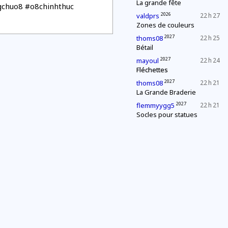
La grande fête
gchuo8 #o8chinhthuc
2026
valdprs
22 h 27
Zones de couleurs
2027
thoms08
22 h 25
Bétail
2027
mayoul
22 h 24
Fléchettes
2027
thoms08
22 h 21
La Grande Braderie
2027
flemmyygg5
22 h 21
Socles pour statues