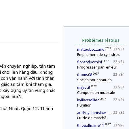
Problèmes résolus
2027
matteobozzano
22 h 34
Empilement de cylindres
2027
florentlucchini
22 h 34
tuyến chuyên nghiệp, tận tâm
Progresser par l'erreur
i chơi lên hàng đầu. Không
2027
thoms08
22 h 34
 còn vận hành với tinh thần
Socles pour statues
 giác an tâm khi tham gia.
2027
mayoul
22 h 34
c xây dựng uy tín vững chắc
Composition musicale
 ngoài nước.
2027
kylliansolliec
22 h 34
Punition
 Thới Nhất, Quận 12, Thành
2027
audreystanislawiak
22 h 32
Étude de marché
2027
thibaultmarie11
22 h 28