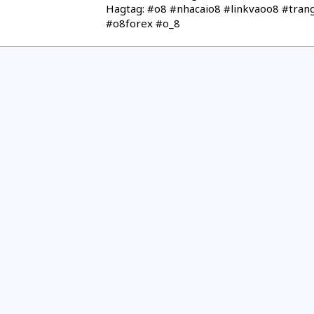
Hagtag: #o8 #nhacaio8 #linkvaoo8 #tran
#o8forex #o_8